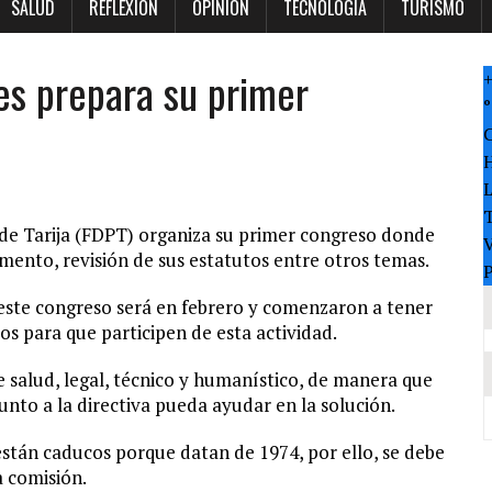
SALUD
REFLEXION
OPINION
TECNOLOGÍA
TURISMO
es prepara su primer
°
T
de Tarija (FDPT) organiza su primer congreso donde
V
mento, revisión de sus estatutos entre otros temas.
P
 este congreso será en febrero y comenzaron a tener
os para que participen de esta actividad.
 salud, legal, técnico y humanístico, de manera que
nto a la directiva pueda ayudar en la solución.
 están caducos porque datan de 1974, por ello, se debe
a comisión.