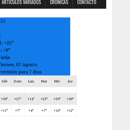
ARTÍCULOS VARIADOS
CRONICAS
CONTACTO
+
21
C
H:
+
25°
L:
+
8°
arija
iernes, 07 Agosto
revisión para 7 días
Sáb
Dom
Lun
Mar
Mié
Jue
+
30°
+
27°
+
14°
+
25°
+
29°
+
30°
+
11°
+
7°
+
4°
+
7°
+
10°
+
12°