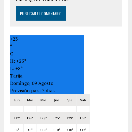
+
23
°
C
H:
+
25°
L:
+
8°
Tarija
Domingo, 09 Agosto
Previsión para 7 días
Lun
Mar
Mié
Jue
Vie
Sáb
+
12°
+
26°
+
29°
+
25°
+
29°
+
30°
+
5°
+
8°
+
10°
+
10°
+
10°
+
12°