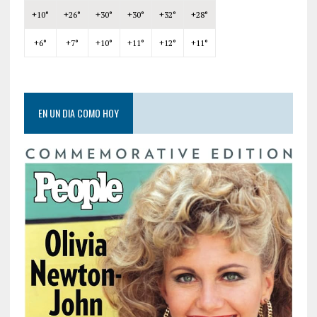
+
10°
+
26°
+
30°
+
30°
+
32°
+
28°
+
6°
+
7°
+
10°
+
11°
+
12°
+
11°
EN UN DIA COMO HOY