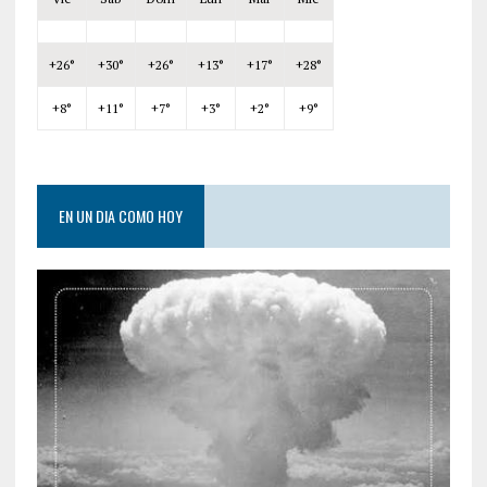
+
26°
+
30°
+
26°
+
13°
+
17°
+
28°
+
8°
+
11°
+
7°
+
3°
+
2°
+
9°
EN UN DIA COMO HOY