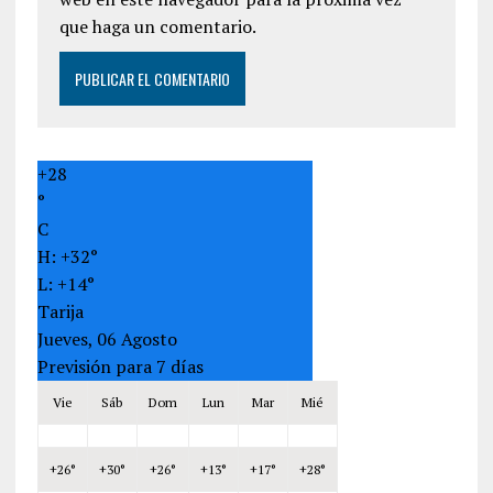
que haga un comentario.
+
28
°
C
H:
+
32°
L:
+
14°
Tarija
Jueves, 06 Agosto
Previsión para 7 días
Vie
Sáb
Dom
Lun
Mar
Mié
+
26°
+
30°
+
26°
+
13°
+
17°
+
28°