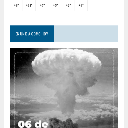
+
8°
+
11°
+
7°
+
3°
+
2°
+
9°
EN UN DIA COMO HOY