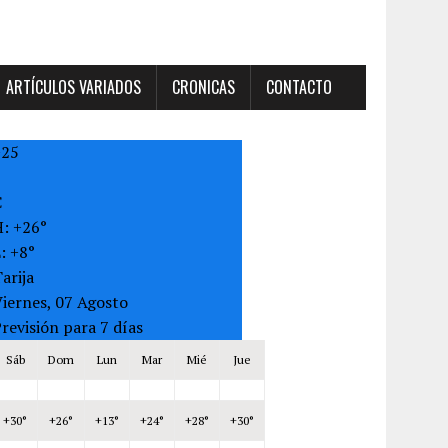
ARTÍCULOS VARIADOS
CRONICAS
CONTACTO
+
25
C
H:
+
26°
L:
+
8°
arija
iernes, 07 Agosto
revisión para 7 días
Sáb
Dom
Lun
Mar
Mié
Jue
+
30°
+
26°
+
13°
+
24°
+
28°
+
30°