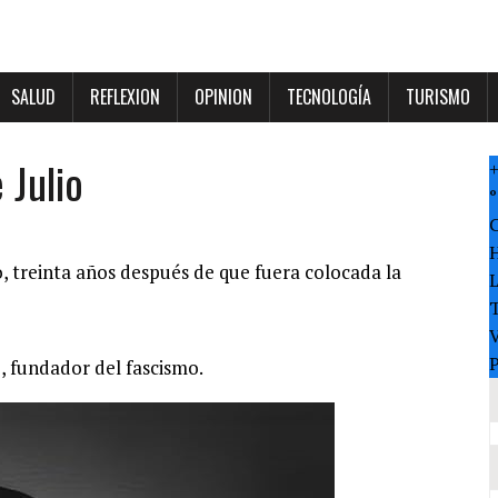
SALUD
REFLEXION
OPINION
TECNOLOGÍA
TURISMO
 Julio
°
, treinta años después de que fuera colocada la
T
V
P
o, fundador del fascismo.