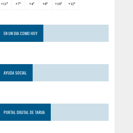
+
11°
+
7°
+
4°
+
8°
+
10°
+
12°
EN UN DIA COMO HOY
AYUDA SOCIAL
PORTAL DIGITAL DE TARIJA