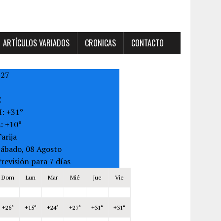
ARTÍCULOS VARIADOS
CRONICAS
CONTACTO
+
27
C
H:
+
31°
L:
+
10°
arija
Sábado, 08 Agosto
revisión para 7 días
Dom
Lun
Mar
Mié
Jue
Vie
+
26°
+
15°
+
24°
+
27°
+
31°
+
31°