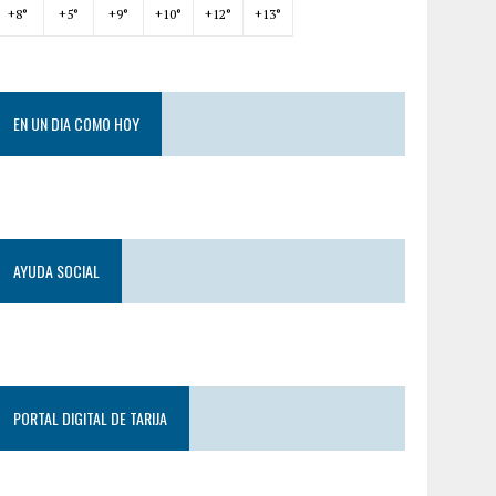
+
8°
+
5°
+
9°
+
10°
+
12°
+
13°
EN UN DIA COMO HOY
AYUDA SOCIAL
PORTAL DIGITAL DE TARIJA