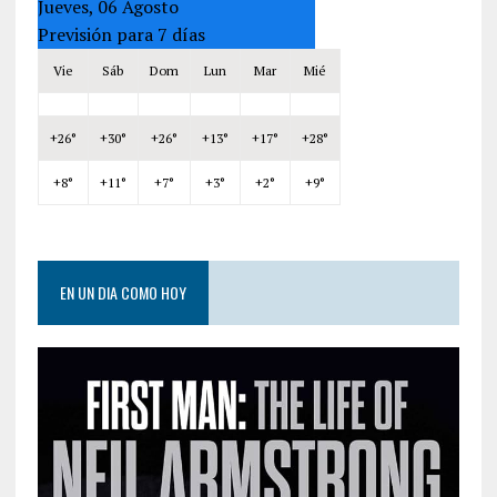
Jueves, 06 Agosto
Previsión para 7 días
Vie
Sáb
Dom
Lun
Mar
Mié
+
26°
+
30°
+
26°
+
13°
+
17°
+
28°
+
8°
+
11°
+
7°
+
3°
+
2°
+
9°
EN UN DIA COMO HOY