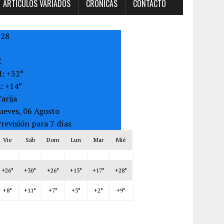
ARTÍCULOS VARIADOS
CRONICAS
CONTACTO
+
28
C
H:
+
32°
L:
+
14°
arija
ueves, 06 Agosto
revisión para 7 días
Vie
Sáb
Dom
Lun
Mar
Mié
+
26°
+
30°
+
26°
+
13°
+
17°
+
28°
+
8°
+
11°
+
7°
+
3°
+
2°
+
9°