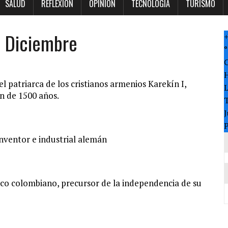
SALUD
REFLEXION
OPINION
TECNOLOGÍA
TURISMO
 Diciembre
°
el patriarca de los cristianos armenios Karekín I,
n de 1500 años.
T
J
P
nventor e industrial alemán
ico colombiano, precursor de la independencia de su