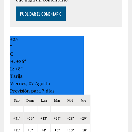
+
23
°
C
H:
+
26°
L:
+
8°
Tarija
Viernes, 07 Agosto
Previsión para 7 días
Sáb
Dom
Lun
Mar
Mié
Jue
+
31°
+
26°
+
13°
+
23°
+
28°
+
29°
+
11°
+
7°
+
4°
+
5°
+
10°
+
10°