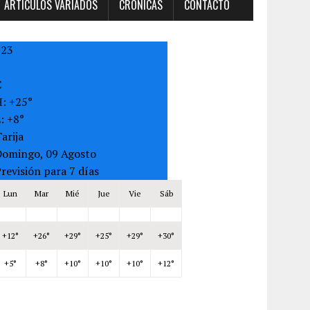
ARTÍCULOS VARIADOS
CRONICAS
CONTACTO
+
23
C
H:
+
25°
L:
+
8°
arija
Domingo, 09 Agosto
revisión para 7 días
Lun
Mar
Mié
Jue
Vie
Sáb
+
12°
+
26°
+
29°
+
25°
+
29°
+
30°
+
5°
+
8°
+
10°
+
10°
+
10°
+
12°