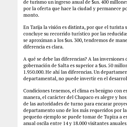
de turismo un ingreso anual de $us. 400 millones
por la oferta que hace la ciudad y permanece por
monto.
En Tarija la visión es distinta, por que el turis
concluye su recorrido turístico por las reducida
se aproximan a los $us. 300, tendremos de maner
diferencia es clara.
A qué se debe las diferencias? A las inversiones
gobernación de Salta es superior a $us. 50 millon
1.950.000. He ahí las diferencias. Un departame
departamental, no puede invertir en el desarroll
Condiciones tenemos, el clima es benigno con est
manera, el carácter del Chapaco es alegre y ho
de las autoridades de turno para encarar proy
departamento uno de los más requeridos por las 
pequeño ejemplo se puede tomar de Tupiza a esca
anual oscila entre 14 y 18.000 visitantes anual