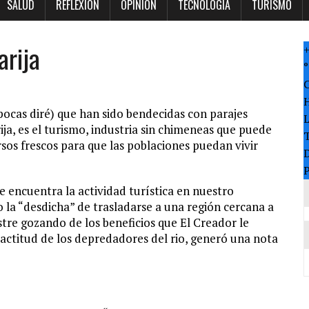
SALUD
REFLEXION
OPINION
TECNOLOGÍA
TURISMO
arija
°
(pocas diré) que han sido bendecidas con parajes
ja, es el turismo, industria sin chimeneas que puede
T
rsos frescos para que las poblaciones puedan vivir
P
e encuentra la actividad turística en nuestro
la “desdicha” de trasladarse a una región cercana a
stre gozando de los beneficios que El Creador le
 actitud de los depredadores del rio, generó una nota