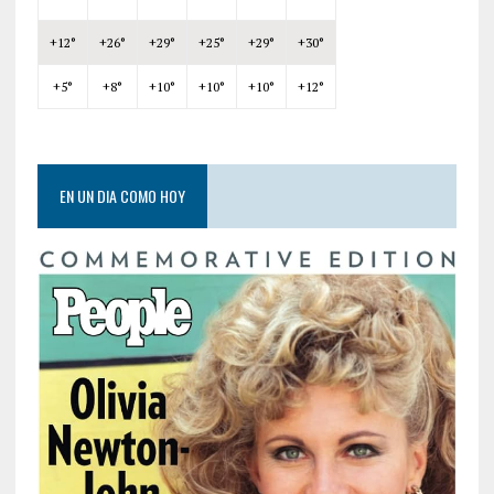
+
12°
+
26°
+
29°
+
25°
+
29°
+
30°
+
5°
+
8°
+
10°
+
10°
+
10°
+
12°
EN UN DIA COMO HOY