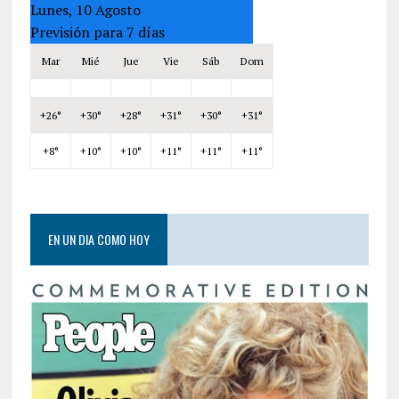
Lunes, 10 Agosto
Previsión para 7 días
Mar
Mié
Jue
Vie
Sáb
Dom
+
26°
+
30°
+
28°
+
31°
+
30°
+
31°
+
8°
+
10°
+
10°
+
11°
+
11°
+
11°
EN UN DIA COMO HOY