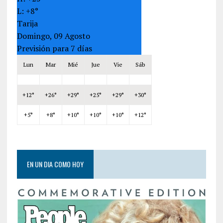
L:
+
8°
Tarija
Domingo, 09 Agosto
Previsión para 7 días
Lun
Mar
Mié
Jue
Vie
Sáb
+
12°
+
26°
+
29°
+
25°
+
29°
+
30°
+
5°
+
8°
+
10°
+
10°
+
10°
+
12°
EN UN DIA COMO HOY