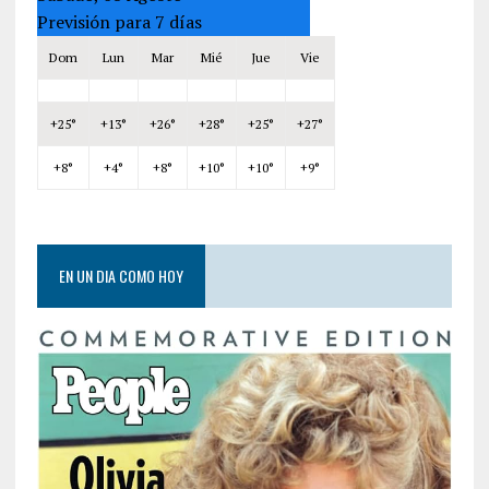
Previsión para 7 días
Dom
Lun
Mar
Mié
Jue
Vie
+
25°
+
13°
+
26°
+
28°
+
25°
+
27°
+
8°
+
4°
+
8°
+
10°
+
10°
+
9°
EN UN DIA COMO HOY