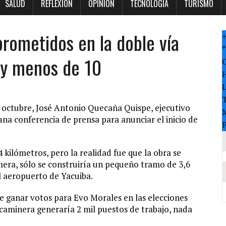
SALUD
REFLEXION
OPINION
TECNOLOGÍA
TURISMO
rometidos en la doble vía
°
ay menos de 10
T
e octubre, José Antonio Quecaña Quispe, ejecutivo
M
una conferencia de prensa para anunciar el inicio de
P
4 kilómetros, pero la realidad fue que la obra se
rimera, sólo se construiría un pequeño tramo de 3,6
l aeropuerto de Yacuiba.
e ganar votos para Evo Morales en las elecciones
caminera generaría 2 mil puestos de trabajo, nada