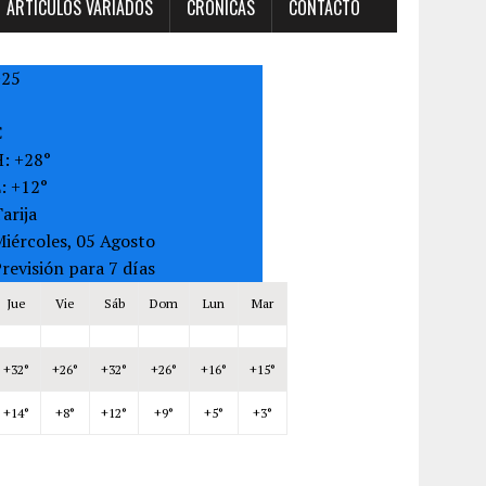
ARTÍCULOS VARIADOS
CRONICAS
CONTACTO
+
25
C
H:
+
28°
L:
+
12°
arija
iércoles, 05 Agosto
revisión para 7 días
Jue
Vie
Sáb
Dom
Lun
Mar
+
32°
+
26°
+
32°
+
26°
+
16°
+
15°
+
14°
+
8°
+
12°
+
9°
+
5°
+
3°