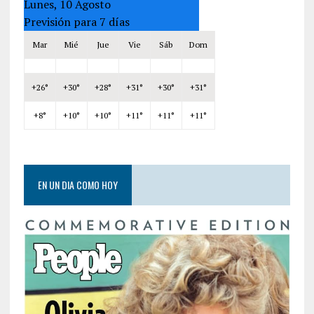
Lunes, 10 Agosto
Previsión para 7 días
Mar
Mié
Jue
Vie
Sáb
Dom
+
26°
+
30°
+
28°
+
31°
+
30°
+
31°
+
8°
+
10°
+
10°
+
11°
+
11°
+
11°
EN UN DIA COMO HOY