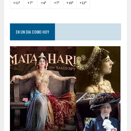
+
11°
+
7°
+
4°
+
7°
+
10°
+
12°
EN UN DIA COMO HOY