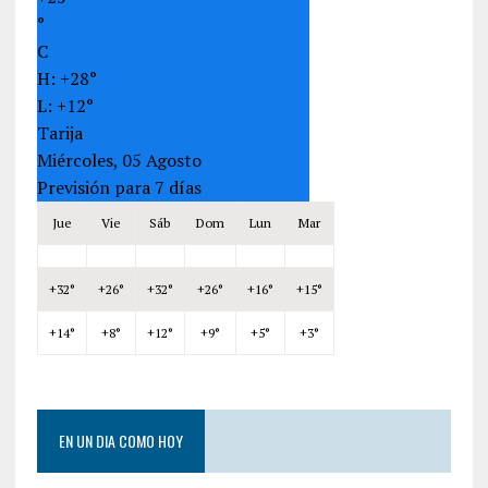
°
C
H:
+
28°
L:
+
12°
Tarija
Miércoles, 05 Agosto
Previsión para 7 días
Jue
Vie
Sáb
Dom
Lun
Mar
+
32°
+
26°
+
32°
+
26°
+
16°
+
15°
+
14°
+
8°
+
12°
+
9°
+
5°
+
3°
EN UN DIA COMO HOY