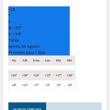
+
28
°
C
H:
+
32°
L:
+
14°
Tarija
Jueves, 06 Agosto
Previsión para 7 días
Vie
Sáb
Dom
Lun
Mar
Mié
+
26°
+
30°
+
26°
+
13°
+
17°
+
28°
+
8°
+
11°
+
7°
+
3°
+
2°
+
9°
EN UN DIA COMO HOY