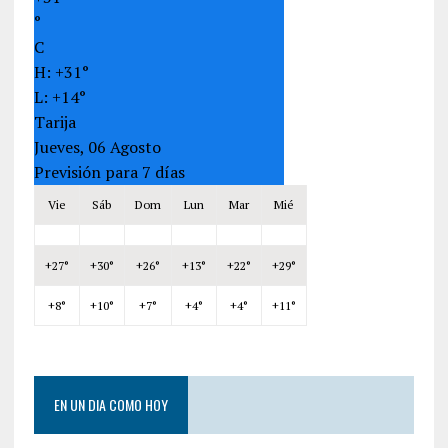
°
C
H:
+
31°
L:
+
14°
Tarija
Jueves, 06 Agosto
Previsión para 7 días
Vie
Sáb
Dom
Lun
Mar
Mié
+
27°
+
30°
+
26°
+
13°
+
22°
+
29°
+
8°
+
10°
+
7°
+
4°
+
4°
+
11°
EN UN DIA COMO HOY