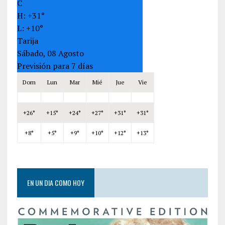
C
H:
+
31°
L:
+
10°
Tarija
Sábado, 08 Agosto
Previsión para 7 días
Dom
Lun
Mar
Mié
Jue
Vie
+
26°
+
15°
+
24°
+
27°
+
31°
+
31°
+
8°
+
5°
+
9°
+
10°
+
12°
+
13°
EN UN DIA COMO HOY