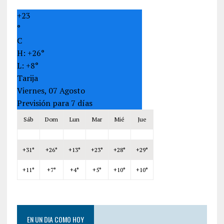
+
23
°
C
H:
+
26°
L:
+
8°
Tarija
Viernes, 07 Agosto
Previsión para 7 días
Sáb
Dom
Lun
Mar
Mié
Jue
+
31°
+
26°
+
13°
+
23°
+
28°
+
29°
+
11°
+
7°
+
4°
+
5°
+
10°
+
10°
EN UN DIA COMO HOY