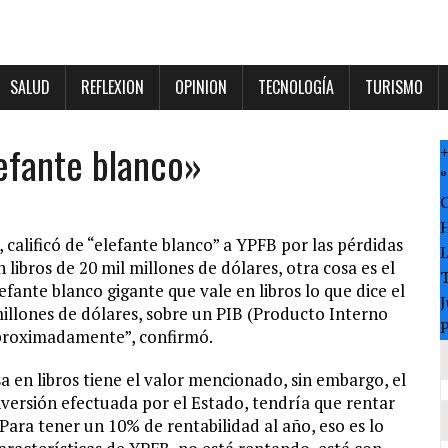
SALUD
REFLEXION
OPINION
TECNOLOGÍA
TURISMO
efante blanco»
°
alificó de “elefante blanco” a YPFB por las pérdidas
 libros de 20 mil millones de dólares, otra cosa es el
T
fante blanco gigante que vale en libros lo que dice el
J
millones de dólares, sobre un PIB (Producto Interno
P
 aproximadamente”, confirmó.
 en libros tiene el valor mencionado, sin embargo, el
nversión efectuada por el Estado, tendría que rentar
“Para tener un 10% de rentabilidad al año, eso es lo