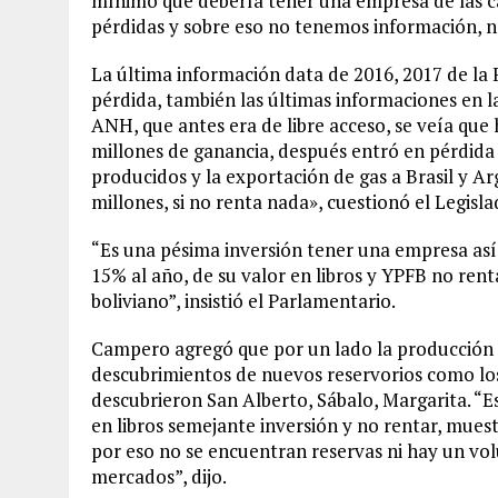
mínimo que debería tener una empresa de las ca
pérdidas y sobre eso no tenemos información, n
La última información data de 2016, 2017 de la
pérdida, también las últimas informaciones en l
ANH, que antes era de libre acceso, se veía que h
millones de ganancia, después entró en pérdida 
producidos y la exportación de gas a Brasil y 
millones, si no renta nada», cuestionó el Legisla
“Es una pésima inversión tener una empresa así
15% al año, de su valor en libros y YPFB no rent
boliviano”, insistió el Parlamentario.
Campero agregó que por un lado la producción d
descubrimientos de nuevos reservorios como los
descubrieron San Alberto, Sábalo, Margarita. “E
en libros semejante inversión y no rentar, muest
por eso no se encuentran reservas ni hay un vol
mercados”, dijo.