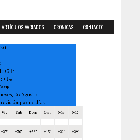
ARTÍCULOS VARIADOS
CRONICAS
CONTACTO
+
30
C
H:
+
31°
L:
+
14°
arija
ueves, 06 Agosto
revisión para 7 días
Vie
Sáb
Dom
Lun
Mar
Mié
+
27°
+
30°
+
26°
+
13°
+
22°
+
29°