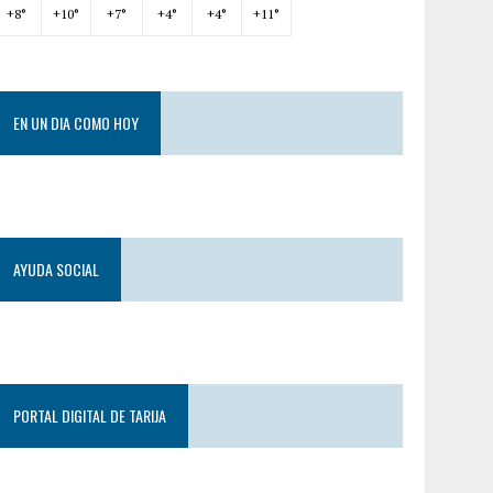
+
8°
+
10°
+
7°
+
4°
+
4°
+
11°
EN UN DIA COMO HOY
AYUDA SOCIAL
PORTAL DIGITAL DE TARIJA