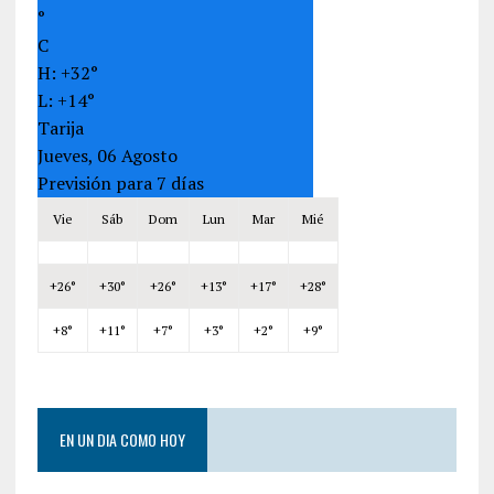
°
C
H:
+
32°
L:
+
14°
Tarija
Jueves, 06 Agosto
Previsión para 7 días
Vie
Sáb
Dom
Lun
Mar
Mié
+
26°
+
30°
+
26°
+
13°
+
17°
+
28°
+
8°
+
11°
+
7°
+
3°
+
2°
+
9°
EN UN DIA COMO HOY