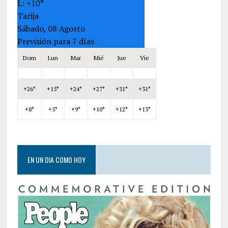
L:
+
10°
Tarija
Sábado, 08 Agosto
Previsión para 7 días
Dom
Lun
Mar
Mié
Jue
Vie
+
26°
+
15°
+
24°
+
27°
+
31°
+
31°
+
8°
+
5°
+
9°
+
10°
+
12°
+
13°
EN UN DIA COMO HOY