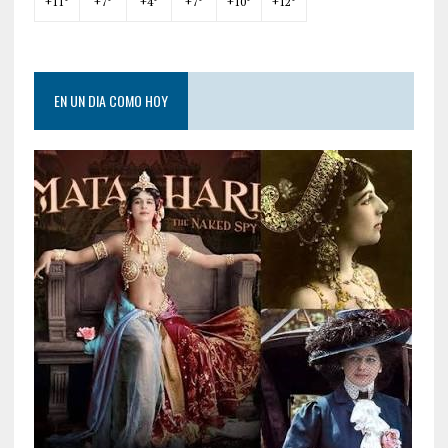
+
11°
+
7°
+
4°
+
7°
+
10°
+
12°
EN UN DIA COMO HOY