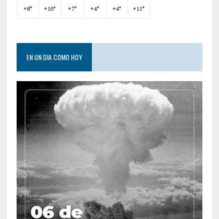
+
8°
+
10°
+
7°
+
4°
+
4°
+
11°
EN UN DIA COMO HOY