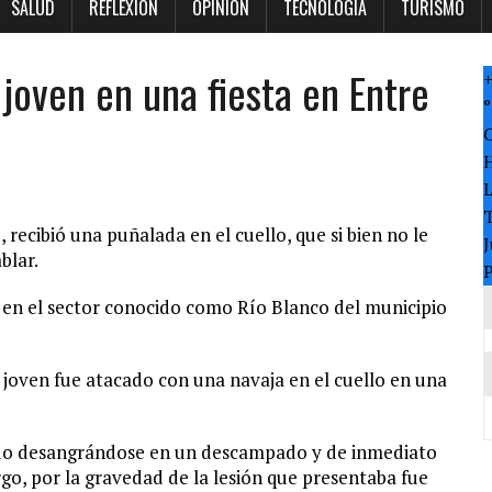
SALUD
REFLEXION
OPINION
TECNOLOGÍA
TURISMO
joven en una fiesta en Entre
°
T
ecibió una puñalada en el cuello, que si bien no le
J
blar.
P
 en el sector conocido como Río Blanco del municipio
l joven fue atacado con una navaja en el cuello en una
ado desangrándose en un descampado y de inmediato
rgo, por la gravedad de la lesión que presentaba fue