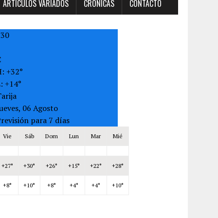
ARTÍCULOS VARIADOS
CRONICAS
CONTACTO
+
30
C
H:
+
32°
L:
+
14°
arija
ueves, 06 Agosto
revisión para 7 días
Vie
Sáb
Dom
Lun
Mar
Mié
+
27°
+
30°
+
26°
+
15°
+
22°
+
28°
+
8°
+
10°
+
8°
+
4°
+
4°
+
10°