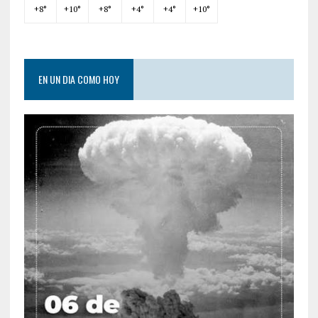
+
8°
+
10°
+
8°
+
4°
+
4°
+
10°
EN UN DIA COMO HOY