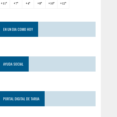
+
11°
+
7°
+
4°
+
8°
+
10°
+
12°
EN UN DIA COMO HOY
AYUDA SOCIAL
PORTAL DIGITAL DE TARIJA