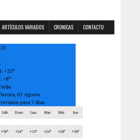
ARTÍCULOS VARIADOS
CRONICAS
CONTACTO
+
23
C
H:
+
25°
L:
+
8°
arija
iernes, 07 Agosto
revisión para 7 días
Sáb
Dom
Lun
Mar
Mié
Jue
+
30°
+
26°
+
13°
+
24°
+
28°
+
30°