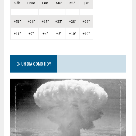
Sáb
Dom
Lun
Mar
Mié
Jue
+
31°
+
26°
+
13°
+
23°
+
28°
+
29°
+
11°
+
7°
+
4°
+
5°
+
10°
+
10°
EN UN DIA COMO HOY