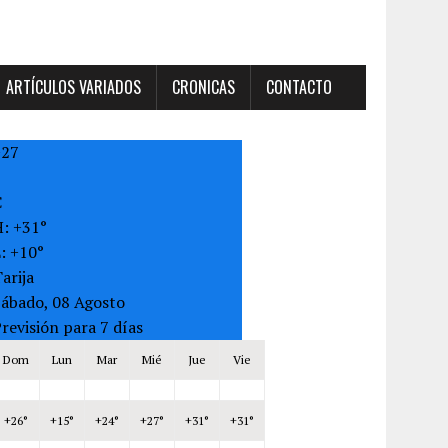
ARTÍCULOS VARIADOS
CRONICAS
CONTACTO
+
27
C
H:
+
31°
L:
+
10°
arija
Sábado, 08 Agosto
revisión para 7 días
Dom
Lun
Mar
Mié
Jue
Vie
+
26°
+
15°
+
24°
+
27°
+
31°
+
31°