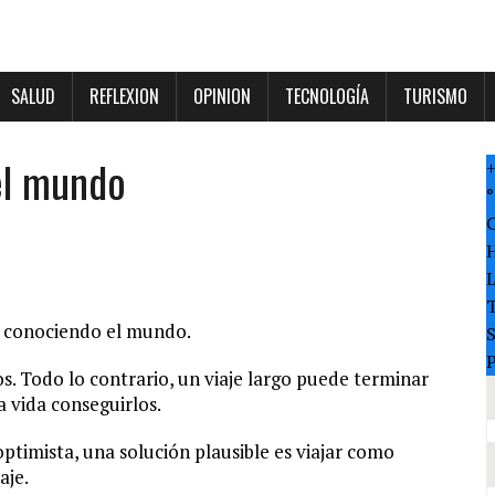
SALUD
REFLEXION
OPINION
TECNOLOGÍA
TURISMO
el mundo
°
T
ar conociendo el mundo.
P
s. Todo lo contrario, un viaje largo puede terminar
 vida conseguirlos.
timista, una solución plausible es viajar como
aje.