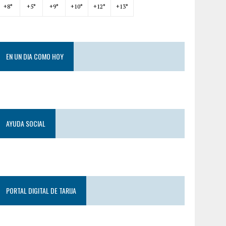
+
8°
+
5°
+
9°
+
10°
+
12°
+
13°
EN UN DIA COMO HOY
AYUDA SOCIAL
PORTAL DIGITAL DE TARIJA