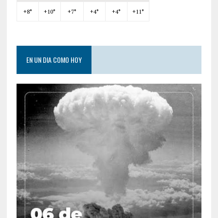
+
8°
+
10°
+
7°
+
4°
+
4°
+
11°
EN UN DIA COMO HOY