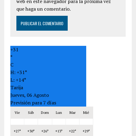
web en este navegador para la próxima vez
que haga un comentario.
+
31
°
C
H:
+
31°
L:
+
14°
Tarija
Jueves, 06 Agosto
Previsión para 7 días
Vie
Sáb
Dom
Lun
Mar
Mié
+
27°
+
30°
+
26°
+
13°
+
22°
+
29°