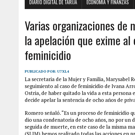
DIARIO DIGITAL DE TARIJA
ECONOMÍA Y FINANZAS
Varias organizaciones de 
la apelación que exime al 
feminicidio
PUBLICADO POR:
U7XL4
La secretaria de la Mujer y Familia, Marysabel 
seguimiento al caso de feminicidio de Ivana Arro
Ostria, de haber quitado la vida a esta persona e
decide apelar la sentencia de ocho años de priva
Romero señaló. “Es un proceso de feminicidio qu
dio una condenatoria de ocho años, no por un del
seguida de muerte, en este caso de la misma ma
(SLIM) hemos realizado todas las acciones en pr