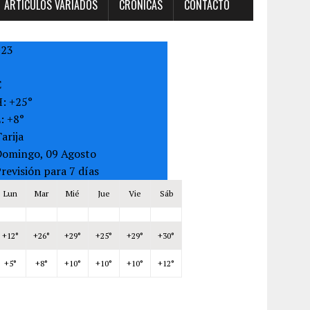
ARTÍCULOS VARIADOS
CRONICAS
CONTACTO
+
23
C
H:
+
25°
L:
+
8°
arija
Domingo, 09 Agosto
revisión para 7 días
Lun
Mar
Mié
Jue
Vie
Sáb
+
12°
+
26°
+
29°
+
25°
+
29°
+
30°
+
5°
+
8°
+
10°
+
10°
+
10°
+
12°