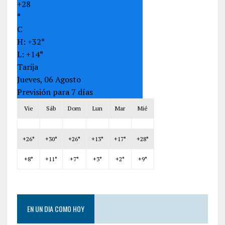
+
28
°
C
H:
+
32°
L:
+
14°
Tarija
Jueves, 06 Agosto
Previsión para 7 días
Vie
Sáb
Dom
Lun
Mar
Mié
+
26°
+
30°
+
26°
+
13°
+
17°
+
28°
+
8°
+
11°
+
7°
+
3°
+
2°
+
9°
EN UN DIA COMO HOY