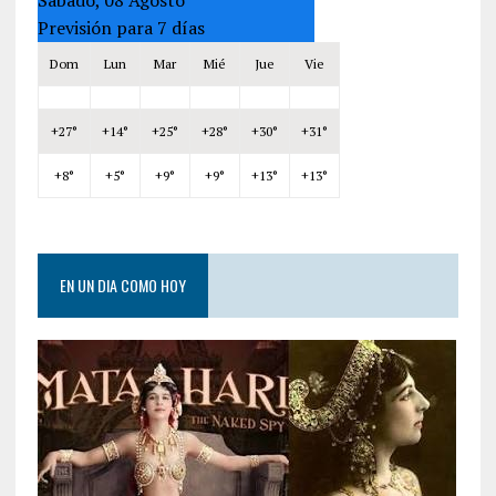
Previsión para 7 días
Dom
Lun
Mar
Mié
Jue
Vie
+
27°
+
14°
+
25°
+
28°
+
30°
+
31°
+
8°
+
5°
+
9°
+
9°
+
13°
+
13°
EN UN DIA COMO HOY