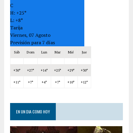
C
H:
+
25°
L:
+
8°
Tarija
Viernes, 07 Agosto
Previsión para 7 días
Sáb
Dom
Lun
Mar
Mié
Jue
+
30°
+
27°
+
14°
+
25°
+
29°
+
30°
+
11°
+
7°
+
4°
+
7°
+
10°
+
12°
EN UN DIA COMO HOY