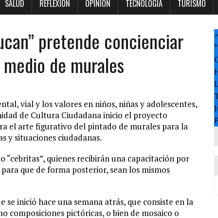
SALUD
REFLEXION
OPINION
TECNOLOGÍA
TURISMO
ucan” pretende concienciar
°
 medio de murales
T
tal, vial y los valores en niños, niñas y adolescentes,
J
Unidad de Cultura Ciudadana inicio el proyecto
P
 el arte figurativo del pintado de murales para la
s y situaciones ciudadanas.
“cebritas”, quienes recibirán una capacitación por
 para que de forma posterior, sean los mismos
e se inició hace una semana atrás, que consiste en la
mo composiciones pictóricas, o bien de mosaico o