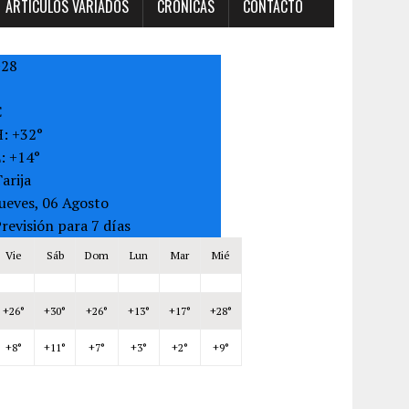
ARTÍCULOS VARIADOS
CRONICAS
CONTACTO
+
28
C
H:
+
32°
L:
+
14°
arija
ueves, 06 Agosto
revisión para 7 días
Vie
Sáb
Dom
Lun
Mar
Mié
+
26°
+
30°
+
26°
+
13°
+
17°
+
28°
+
8°
+
11°
+
7°
+
3°
+
2°
+
9°