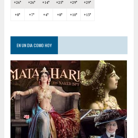
+
26°
+
26°
+
14°
+
25°
+
29°
+
29°
+
8°
+
7°
+
4°
+
8°
+
10°
+
13°
EN UN DIA COMO HOY