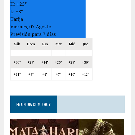
H:
+
25°
L:
+
8°
Tarija
Viernes, 07 Agosto
Previsión para 7 días
Sáb
Dom
Lun
Mar
Mié
Jue
+
30°
+
27°
+
14°
+
25°
+
29°
+
30°
+
11°
+
7°
+
4°
+
7°
+
10°
+
12°
EN UN DIA COMO HOY