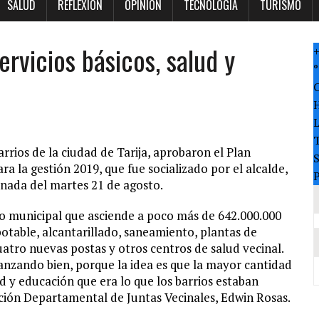
SALUD
REFLEXION
OPINION
TECNOLOGÍA
TURISMO
ervicios básicos, salud y
°
T
arrios de la ciudad de Tarija, aprobaron el Plan
 la gestión 2019, que fue socializado por el alcalde,
P
ornada del martes 21 de agosto.
o municipal que asciende a poco más de 642.000.000
potable, alcantarillado, saneamiento, plantas de
uatro nuevas postas y otros centros de salud vecinal.
nzando bien, porque la idea es que la mayor cantidad
d y educación que era lo que los barrios estaban
ación Departamental de Juntas Vecinales, Edwin Rosas.