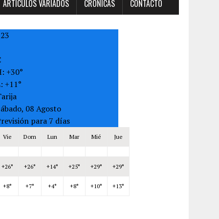
ARTÍCULOS VARIADOS
CRONICAS
CONTACTO
+
23
C
H:
+
30°
L:
+
11°
arija
Sábado, 08 Agosto
revisión para 7 días
Vie
Dom
Lun
Mar
Mié
Jue
+
26°
+
26°
+
14°
+
25°
+
29°
+
29°
+
8°
+
7°
+
4°
+
8°
+
10°
+
13°