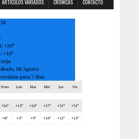
ARTÍCULOS VARIADOS
CRONICAS
CONTACTO
+
28
C
H:
+
30°
L:
+
10°
arija
Sábado, 08 Agosto
revisión para 7 días
Dom
Lun
Mar
Mié
Jue
Vie
+
26°
+
15°
+
24°
+
27°
+
31°
+
31°
+
8°
+
5°
+
9°
+
10°
+
12°
+
13°