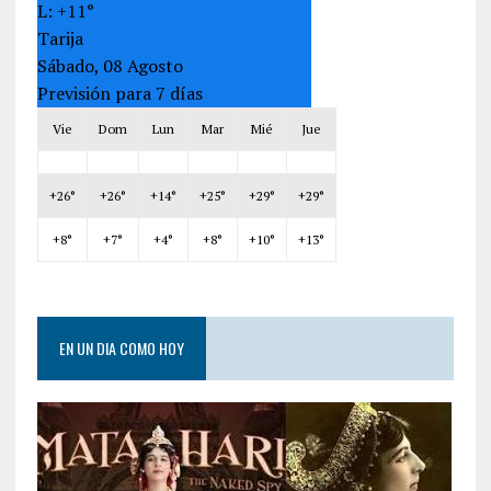
L:
+
11°
Tarija
Sábado, 08 Agosto
Previsión para 7 días
Vie
Dom
Lun
Mar
Mié
Jue
+
26°
+
26°
+
14°
+
25°
+
29°
+
29°
+
8°
+
7°
+
4°
+
8°
+
10°
+
13°
EN UN DIA COMO HOY