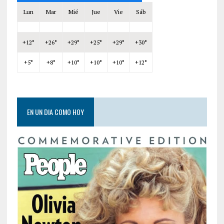
Lun
Mar
Mié
Jue
Vie
Sáb
+
12°
+
26°
+
29°
+
25°
+
29°
+
30°
+
5°
+
8°
+
10°
+
10°
+
10°
+
12°
EN UN DIA COMO HOY