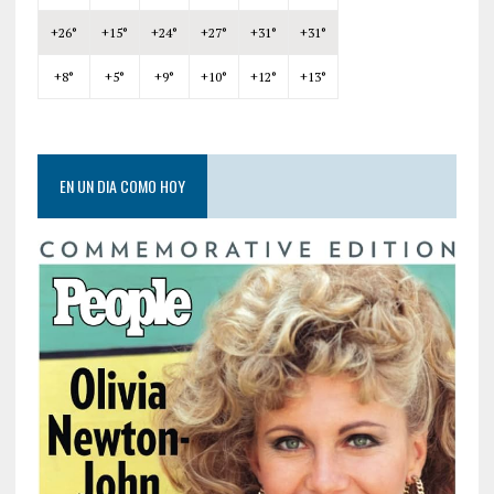
+
26°
+
15°
+
24°
+
27°
+
31°
+
31°
+
8°
+
5°
+
9°
+
10°
+
12°
+
13°
EN UN DIA COMO HOY