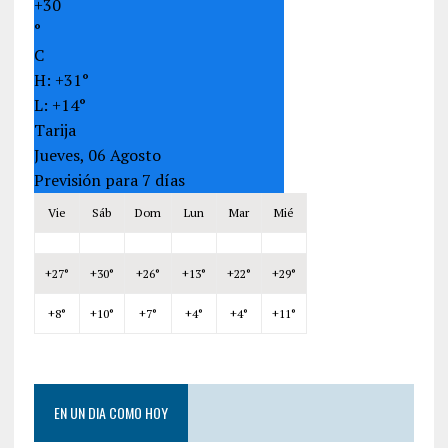
+
30
°
C
H:
+
31°
L:
+
14°
Tarija
Jueves, 06 Agosto
Previsión para 7 días
Vie
Sáb
Dom
Lun
Mar
Mié
+
27°
+
30°
+
26°
+
13°
+
22°
+
29°
+
8°
+
10°
+
7°
+
4°
+
4°
+
11°
EN UN DIA COMO HOY