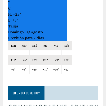
°
C
H:
+
25°
L:
+
8°
Tarija
Domingo, 09 Agosto
Previsión para 7 días
Lun
Mar
Mié
Jue
Vie
Sáb
+
12°
+
26°
+
29°
+
25°
+
29°
+
30°
+
5°
+
8°
+
10°
+
10°
+
10°
+
12°
EN UN DIA COMO HOY