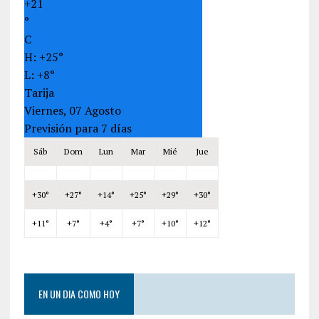
+
21
°
C
H:
+
25°
L:
+
8°
Tarija
Viernes, 07 Agosto
Previsión para 7 días
Sáb
Dom
Lun
Mar
Mié
Jue
+
30°
+
27°
+
14°
+
25°
+
29°
+
30°
+
11°
+
7°
+
4°
+
7°
+
10°
+
12°
EN UN DIA COMO HOY