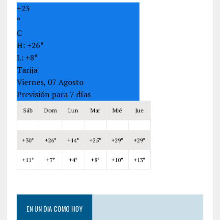
+
23
°
C
H:
+
26°
L:
+
8°
Tarija
Viernes, 07 Agosto
Previsión para 7 días
Sáb
Dom
Lun
Mar
Mié
Jue
+
30°
+
26°
+
14°
+
25°
+
29°
+
29°
+
11°
+
7°
+
4°
+
8°
+
10°
+
13°
EN UN DIA COMO HOY